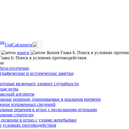
кие
UniCalc
книги
книги
Копия Глава 6. Поиск в условиях против
Глава 6. Поиск в условиях противодействия
ие
бета-отсечение
графические и исторические заметки
которые включают элемент случайности
ные игры
ксный алгоритм
льные решения, принимаемые в реальном времени
ение изложенных сведений
льные решения в играх с несколькими игроками
льные стратегии
 позиции в играх с узлами жеребьевки
в условиях противодействия