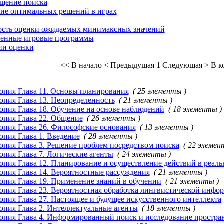
щение поиска
ие оптимальных решений в играх
сть оценки ожидаемых минимаксных значений
енные игровые программы
и оценки
<< В начало
< Предыдущая
1
Следующая >
В к
опия Глава 11. Основы планирования
( 25 элементы )
опия Глава 13. Неопределенность
( 21 элементы )
опия Глава 18. Обучение на основе наблюдений
( 18 элементы )
опия Глава 22. Общение
( 26 элементы )
опия Глава 26. Философские основания
( 13 элементы )
опия Глава 1. Введение
( 28 элементы )
опия Глава 3. Решение проблем посредством поиска
( 22 элемен
опия Глава 7. Логические агенты
( 24 элементы )
опия Глава 12. Планирование и осуществление действий в реал
опия Глава 14. Вероятностные рассуждения
( 21 элементы )
опия Глава 19. Применение знаний в обучении
( 21 элементы )
опия Глава 23. Вероятностная обработка лингвистической инфо
опия Глава 27. Настоящее и будущее искусственного интеллекта
опия Глава 2. Интеллектуальные агенты
( 18 элементы )
опия Глава 4. Информированный поиск и исследование простра