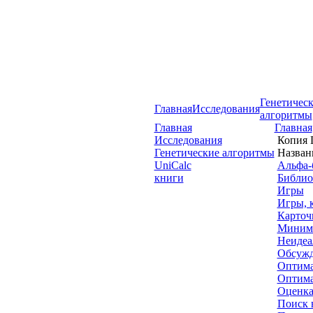
Генетичес
Главная
Исследования
алгоритмы
Главная
Главная
Исследования
Копия 
Генетические алгоритмы
Назван
UniCalc
Альфа-
книги
Библио
Игры
Игры, 
Карточ
Минима
Неидеа
Обсужд
Оптима
Оптима
Оценка
Поиск 