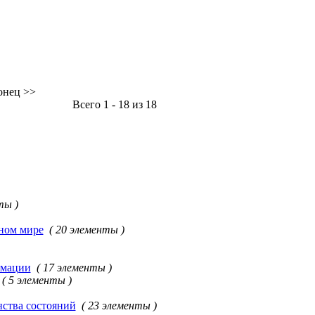
онец >>
Всего 1 - 18 из 18
ты )
ьном мире
( 20 элементы )
рмации
( 17 элементы )
( 5 элементы )
нства состояний
( 23 элементы )