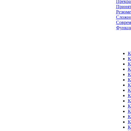
Прекра
Принят
Резюме
Сложно
Соврем
Функци
К
К
К
К
К
К
К
К
К
К
К
К
К
К
К