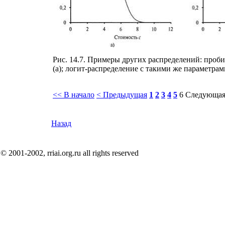
Рис. 14.7. Примеры других распределений: пробит
(а); логит-распределение с такими же параметрам
<< В начало
< Предыдущая
1
2
3
4
5
6
Следующая
Назад
© 2001-2002, rriai.org.ru all rights reserved