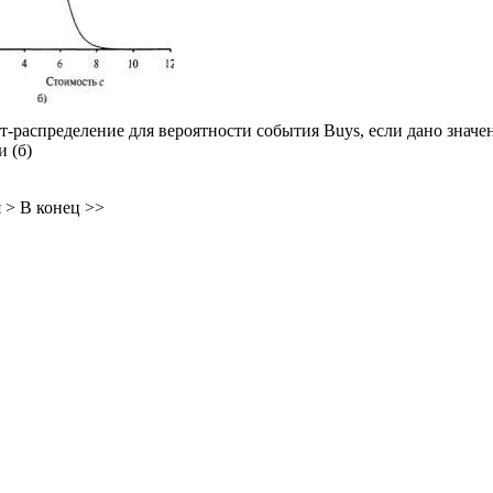
-распределение для вероятности события Buys, если дано значени
и (б)
 >
В конец >>