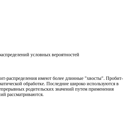
аспределений условных вероятностей
огит-распределения имеют более длинные "хвосты". Пробит-
ематической обработке. Последние широко используются в
 непрерывных родительских значений путем применения
ний рассматриваются.