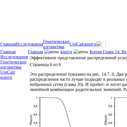
Генетические
Главная
Исследования
UniCalc
книги
алгоритмы
Главная
Главная
книги
Копия Глава 14. В
Исследования
Эффективное представление распределений усло
Генетические
Страница 6 из 6
алгоритмы
UniCalc
Это распределение показано на рис. 14.7, б. Дв
книги
распределения часто лучше подходят в реальных
нейронных сетях (глава 20). И пробит- и логит
линейной комбинации родительских значений. Р