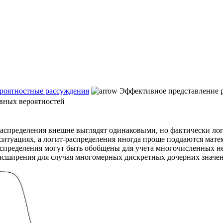
ероятностные рассуждения
Эффективное представление р
вных вероятностей
а распределения внешне выглядят одинаковыми, но фактически л
 ситуациях, а логит-распределения иногда проще поддаются мат
-распределения могут быть обобщены для учета многочисленных
асширения для случая многомерных дискретных дочерних значе