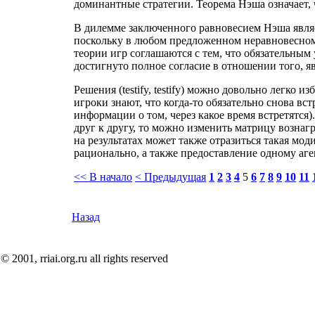
доминантные стратегии. Теорема Нэша означает,
В дилемме заключенного равновесием Нэша является
поскольку в любом предложенном неравновесном 
теории игр соглашаются с тем, что обязательным
достигнуто полное согласие в отношении того, я
Решения (testify, testify) можно довольно легко
игроки знают, что когда-то обязательно снова вс
информации о том, через какое время встретятс
друг к другу, то можно изменить матрицу вознагр
на результатах может также отразиться такая м
рационально, а также предоставление одному аг
<< В начало
< Предыдущая
1
2
3
4
5
6
7
8
9
10
11
Назад
© 2001, rriai.org.ru all rights reserved