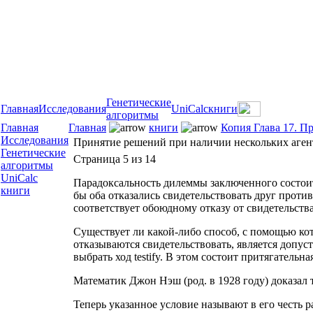
Генетические
Главная
Исследования
UniCalc
книги
алгоритмы
Главная
Главная
книги
Копия Глава 17. 
Исследования
Принятие решений при наличии нескольких агент
Генетические
Страница 5 из 14
алгоритмы
UniCalc
Парадоксальность дилеммы заключенного состоит в
книги
бы оба отказались свидетельствовать друг проти
соответствует обоюдному отказу от свидетельства, 
Существует ли какой-либо способ, с помощью кото
отказываются свидетельствовать, является допус
выбрать ход testify. В этом состоит притягательн
Математик Джон Нэш (род. в 1928 году) доказал т
Теперь указанное условие называют в его честь 