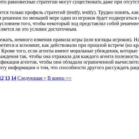
 что равновесные стратегии могут существовать даже при отсут
 только профиль стратегий (testify, testify). Трудно понять, ка
решении по меньшей мере один из игроков будет подвергаться 
 условием того, чтобы некоторый ход представлял собой решение
вляется ли это условие достаточным.
 избежать, немного изменив правила игры (или взгляды игроков).
третятся и вспомнят, как действовали при прошлой встрече (но 
я). Кроме того, если агенты имеют моральные убеждения, котор
аждения так, чтобы она отражала для каждого агента полезность
одификация агентов, чтобы они обладали ограниченной вычислит
енту информации о том, что способности другого рассуждать ра
12
13
14
Следующая >
В конец >>