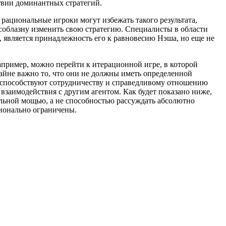
ствии доминантных стратегий.
к рациональные игроки могут избежать такого результата,
соблазну изменить свою стратегию. Специалисты в области
, является принадлежность его к равновесию Нэша, но еще не
 Например, можно перейти к итерационной игре, в которой
крайне важно то, что они не должны иметь определенной
ые способствуют сотрудничеству и справедливому отношению
 взаимодействия с другим агентом. Как будет показано ниже,
ельной мощью, а не способностью рассуждать абсолютно
ционально ограничены.