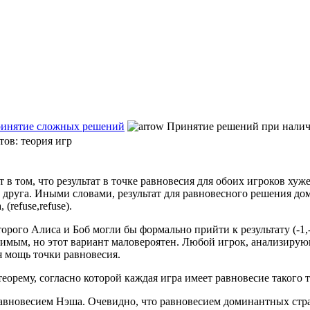
Принятие сложных решений
Принятие решений при наличи
ов: теория игр
 том, что результат в точке равновесия для обоих игроков хуже
в друга. Иными словами, результат для равновесного решения дом
(refuse,refuse).
рого Алиса и Боб могли бы формально прийти к результату (-1,-
тимым, но этот вариант маловероятен. Любой игрок, анализирующ
ая мощь точки равновесия.
еорему, согласно которой каждая игра имеет равновесие такого 
равновесием Нэша. Очевидно, что равновесием доминантных стра