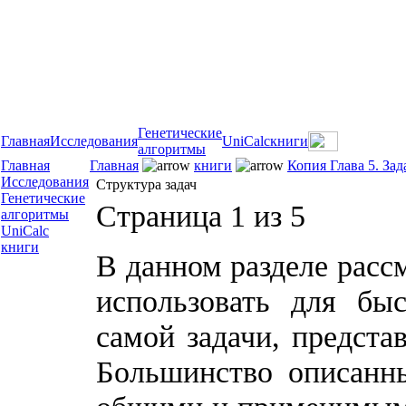
Генетические
Главная
Исследования
UniCalc
книги
алгоритмы
Главная
Главная
книги
Копия Глава 5. За
Исследования
Структура задач
Генетические
Страница 1 из 5
алгоритмы
UniCalc
книги
В данном разделе рас
использовать для бы
самой задачи, предста
Большинство описанны