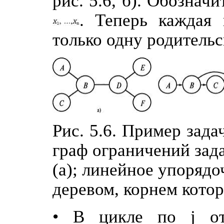
рис. 5.6, б). Обознач
. Теперь каждая 
только одну родитель
Рис. 5.6. Пример зад
граф ограничений зад
(а); линейное упоряд
деревом, корнем котор
• В цикле по j от