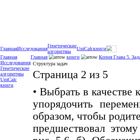
Генетические
Главная
Исследования
UniCalc
книги
алгоритмы
Главная
Главная
книги
Копия Глава 5. За
Исследования
Структура задач
Генетические
Страница 2 из 5
алгоритмы
UniCalc
книги
• Выбрать в качестве
упорядочить перемен
образом, чтобы родите
предшествовал этому