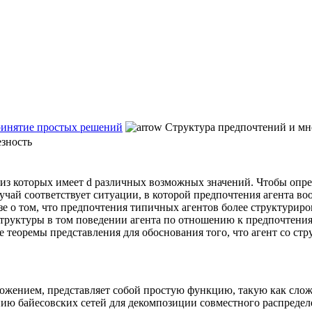
ринятие простых решений
Структура предпочтений и мн
езность
 из которых имеет d различных возможных значений. Чтобы оп
учай соответствует ситуации, в которой предпочтения агента во
зе о том, что предпочтения типичных агентов более структурир
структуры в том поведении агента по отношению к предпочтениям
ые теоремы представления для обоснования того, что агент со с
ложением, представляет собой простую функцию, такую как слож
ию байесовских сетей для декомпозиции совместного распредел