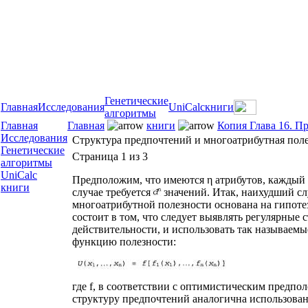
Генетические
Главная
Исследования
UniCalc
книги
алгоритмы
Главная
Главная
книги
Копия Глава 16. П
Исследования
Структура предпочтений и многоатрибутная пол
Генетические
Страница 1 из 3
алгоритмы
UniCalc
Предположим, что имеются η атрибутов, каждый
книги
случае требуется
значений. Итак, наихудший сл
многоатрибутной полезности основана на гипоте
состоит в том, что следует выявлять регулярные 
действительности, и использовать так называем
функцию полезности:
где f, в соответствии с оптимистическим предпо
структуру предпочтений аналогична использован