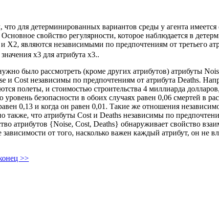
 что для детерминированных вариантов среды у агента имеется
. Основное свойство регулярности, которое наблюдается в дете
и Х2, являются независимыми по предпочтениям от третьего атр
значения х3 для атрибута х3..
нужно было рассмотреть (кроме других атрибутов) атрибуты Nois
se и Cost независимы по предпочтениям от атрибута Deaths. Нап
ся полеты, и стоимостью строительства 4 миллиарда долларов,
о уровень безопасности в обоих случаях равен 0,06 смертей в р
 равен 0,13 и когда он равен 0,01. Такие же отношения незави
о также, что атрибуты Cost и Deaths независимы по предпочтени
ство атрибутов {Noise, Cost, Deaths} обнаруживает свойство взаи
е зависимости от того, насколько важен каждый атрибут, он не в
конец >>