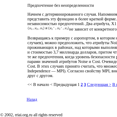
Предпочтение без неопределенности
Начнем с детерминированного случая. Напомним,
представить эту функцию в более краткой форме
независимостью предпочтений. Два атрибута, Х1 
не зависит от конкретного 
Возвращаясь к примеру с аэропортом, в котором 
случаев), можно предположить, что атрибуты Noi
проживающих в районах, над которыми выполняют
и стоимостью 3,7 миллиарда долларов, притом чт
те же предпочтения, когда уровень безопасности
парами значений атрибутов Noise и Cost. Очевидн
Cost. В этих случаях принято считать, что множе
Independence — MPI). Согласно свойству МРI, вн
друг с другом.
<< В начало
< Предыдущая
1
2
3
Следующая >
В 
Назад
© 2002, rriai.org.ru all rights reserved