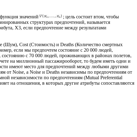
 функция значений
; цель состоит втом, чтобы
рминированных структурах предпочтений, называется
ибута, Х3, если предпочтение между результатами
e (Шум), Cost (Стоимость) и Deaths (Количество смертных
ример, если мы предпочтем состояние с 20 000 людей,
 состоянию с 70 000 людей, проживающих в районах полетов,
асчете на миллионный пассажирооборот, то будем иметь одни и
симости имеют место для предпочтений между любыми другими
ям от Noise, a Noise и Deaths независимы по предпочтениям от
мной независимости по предпочтениям (Mutual Preferential
лияет на отношения, в которых другие атрибуты сопоставляются