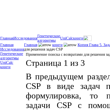
Генетические
Главная
Исследования
UniCalc
книги
алгоритмы
Главная
Главная
книги
Копия Глава 5. За
Исследования
для решения задач CSP
Генетические
Применение поиска с возвратами для решения за
алгоритмы
Страница 1 из 3
UniCalc
книги
В предыдущем раздел
CSP в виде задач по
формулировка, то п
задачи CSP с помо