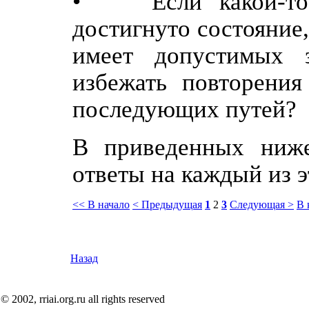
• Если какой-то п
достигнуто состояние
имеет допустимых з
избежать повторения
последующих путей?
В приведенных ниже
ответы на каждый из э
<< В начало
< Предыдущая
1
2
3
Следующая >
В 
Назад
© 2002, rriai.org.ru all rights reserved