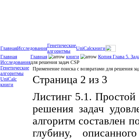
Генетические
Главная
Исследования
UniCalc
книги
алгоритмы
Главная
Главная
книги
Копия Глава 5. За
Исследования
для решения задач CSP
Генетические
Применение поиска с возвратами для решения за
алгоритмы
Страница 2 из 3
UniCalc
книги
Листинг 5.1. Простой
решения задач удовл
алгоритм составлен п
глубину, описанног