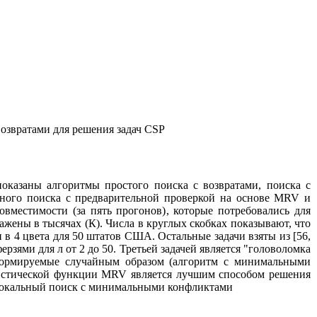
озвратами для решения задач CSP
показаны алгоритмы простого поиска с возвратами, поиска с
ьного поиска с предварительной проверкой на основе MRV и
вместимости (за пять прогонов), которые потребовались для
ражены в тысячах (К). Числа в круглых скобках показывают, что
 в 4 цвета для 50 штатов США. Остальные задачи взяты из [56,
ерзями для л от 2 до 50. Третьей задачей является "головоломка
, формируемые случайным образом (алгоритм с минимальными
вристической функции MRV является лучшим способом решения
ит локальный поиск с минимальными конфликтами