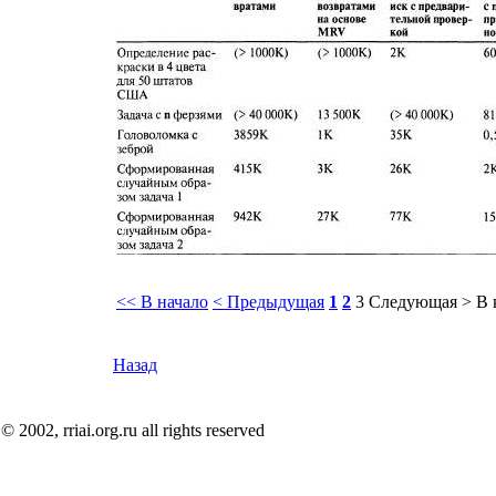
<< В начало
< Предыдущая
1
2
3
Следующая >
В 
Назад
© 2002, rriai.org.ru all rights reserved