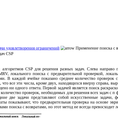
дачи удовлетворения ограничений
Применение поиска с в
дач CSP
х алгоритмов CSP для решения разных задач. Слева направо 
MRV, локального поиска с предварительной проверкой, локал
. В каждой ячейке показано среднее количество проверок со
 что все эти числа, кроме двух, находящихся вверху справа, вы
дено ни одного ответа. Первой задачей является поиск раскраски
е количество проверок, необходимых для решения всех задач с п ф
ледние две задачи представляют собой искусственные задачи
таты показывают, что предварительная проверка на основе э
тмами поиска с возвратами, но этот метод не всегда превосход