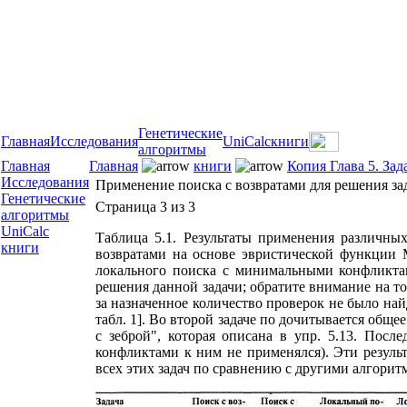
Генетические
Главная
Исследования
UniCalc
книги
алгоритмы
Главная
Главная
книги
Копия Глава 5. За
Исследования
Применение поиска с возвратами для решения за
Генетические
Страница 3 из 3
алгоритмы
UniCalc
Таблица 5.1. Результаты применения различны
книги
возвратами на основе эвристической функции 
локального поиска с минимальными конфликтами
решения данной задачи; обратите внимание на то,
за назначенное количество проверок не было най
табл. 1]. Во второй задаче по дочитывается обще
с зеброй", которая описана в упр. 5.13. Пос
конфликтами к ним не применялся). Эти резуль
всех этих задач по сравнению с другими алгори