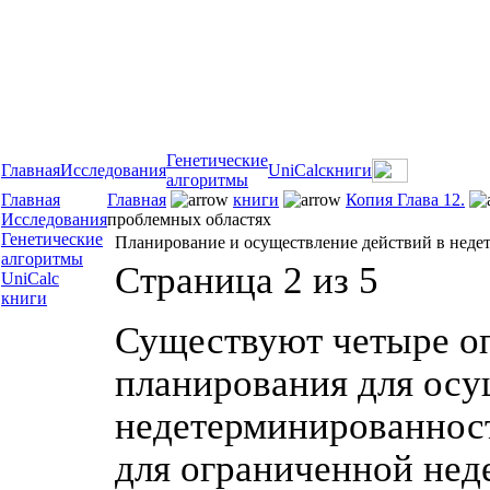
Генетические
Главная
Исследования
UniCalc
книги
алгоритмы
Главная
Главная
книги
Копия Глава 12.
Исследования
проблемных областях
Генетические
Планирование и осуществление действий в нед
алгоритмы
Страница 2 из 5
UniCalc
книги
Существуют четыре о
планирования для осу
недетерминированнос
для ограниченной нед