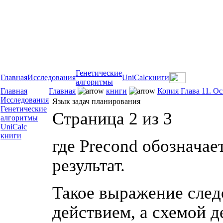
Генетические
Главная
Исследования
UniCalc
книги
алгоритмы
Главная
Главная
книги
Копия Глава 11. О
Исследования
Язык задач планирования
Генетические
Страница 2 из 3
алгоритмы
UniCalc
книги
где Precond обозначае
результат.
Такое выражение след
действием, а схемой д