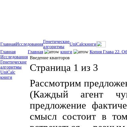
Генетические
Главная
Исследования
UniCalc
книги
алгоритмы
Главная
Главная
книги
Копия Глава 22. О
Исследования
Введение кванторов
Генетические
Страница 1 из 3
алгоритмы
UniCalc
книги
Рассмотрим предложен
(Каждый агент чув
предложение фактиче
смысл состоит в том