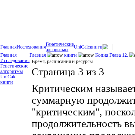
Генетические
Главная
Исследования
UniCalc
книги
алгоритмы
Главная
Главная
книги
Копия Глава 12.
Исследования
Время, расписания и ресурсы
Генетические
Страница 3 из 3
алгоритмы
UniCalc
книги
Критическим называе
суммарную продолжите
"критическим", поскол
продолжительность вы