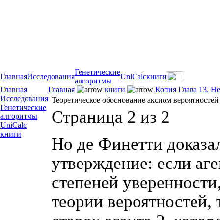
Генетические
Главная
Исследования
UniCalc
книги
алгоритмы
Главная
Главная
книги
Копия Глава 13. Н
Исследования
Теоретическое обоснование аксиом вероятностей
Генетические
Страница 2 из 2
алгоритмы
UniCalc
книги
Но де Финетти доказал
утверждение: если аг
степеней уверенности
теории вероятностей, 