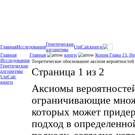
Генетические
Главная
Исследования
UniCalc
книги
алгоритмы
Главная
Главная
книги
Копия Глава 13. Н
Исследования
Теоретическое обоснование аксиом вероятностей
Генетические
Страница 1 из 2
алгоритмы
UniCalc
книги
Аксиомы вероятностей
ограничивающие множ
которых может придер
подход в определенно