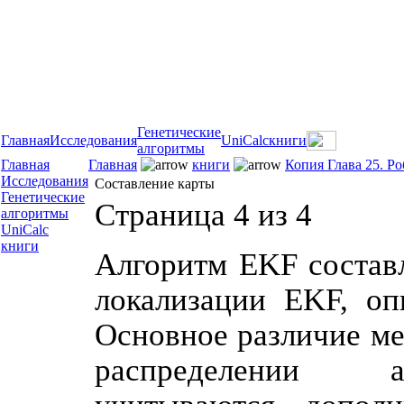
Генетические
Главная
Исследования
UniCalc
книги
алгоритмы
Главная
Главная
книги
Копия Глава 25. Р
Исследования
Составление карты
Генетические
Страница 4 из 4
алгоритмы
UniCalc
книги
Алгоритм EKF состав
локализации EKF, оп
Основное различие ме
распределении а