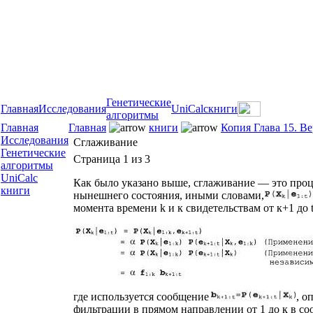
Генетические
Главная
Исследования
UniCalc
книги
алгоритмы
Главная
Главная
книги
Копия Глава 15. В
Исследования
Сглаживание
Генетические
Страница 1 из 3
алгоритмы
UniCalc
Как было указано выше, сглаживание — это проц
книги
нынешнего состояния, иными словами,
момента времени k и к свидетельствам от к+1 до t
где используется сообщение
, о
фильтрации в прямом направлении от 1 до к в со