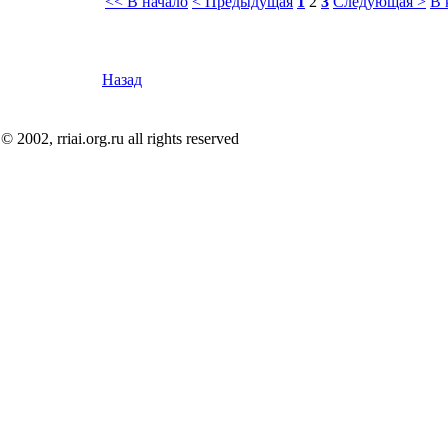
<< В начало
< Предыдущая
1
2
3
Следующая >
В 
Назад
© 2002, rriai.org.ru all rights reserved