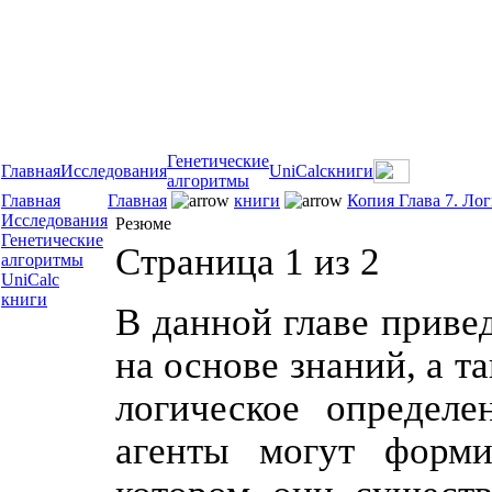
Генетические
Главная
Исследования
UniCalc
книги
алгоритмы
Главная
Главная
книги
Копия Глава 7. Ло
Исследования
Резюме
Генетические
Страница 1 из 2
алгоритмы
UniCalc
книги
В данной главе приве
на основе знаний, а т
логическое определе
агенты могут форми