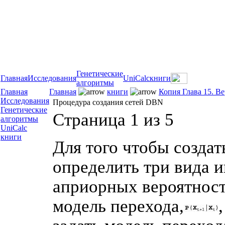
Генетические
Главная
Исследования
UniCalc
книги
алгоритмы
Главная
Главная
книги
Копия Глава 15. В
Исследования
Процедура создания сетей DBN
Генетические
Страница 1 из 5
алгоритмы
UniCalc
книги
Для того чтобы созда
определить три вида 
априорных вероятност
модель перехода,