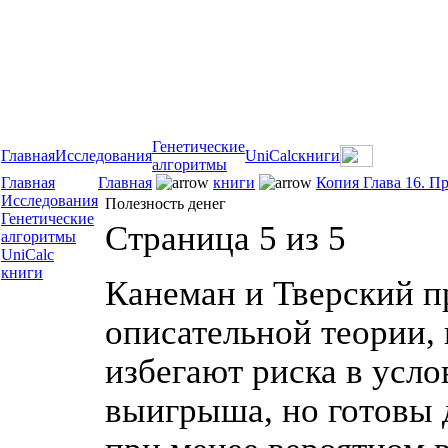
Генетические
Главная
Исследования
UniCalc
книги
алгоритмы
Главная
Главная
книги
Копия Глава 16. П
Исследования
Полезность денег
Генетические
Страница 5 из 5
алгоритмы
UniCalc
книги
Канеман и Тверский п
описательной теории, 
избегают риска в усл
выигрыша, но готовы 