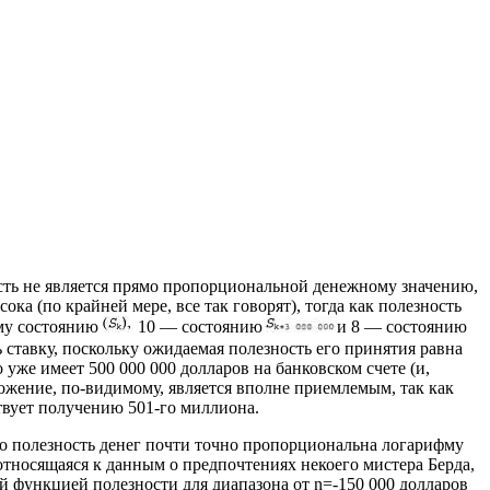
ость не является прямо пропорциональной денежному значению,
а (по крайней мере, все так говорят), тогда как полезность
ому состоянию
10 — состоянию
и 8 — состоянию
ь ставку, поскольку ожидаемая полезность его принятия равна
о уже имеет 500 000 000 долларов на банковском счете (и,
ложение, по-видимому, является вполне приемлемым, так как
ствует получению 501-го миллиона.
о полезность денег почти точно пропорциональна логарифму
 относящаяся к данным о предпочтениях некоего мистера Берда,
й функцией полезности для диапазона от n=-150 000 долларов