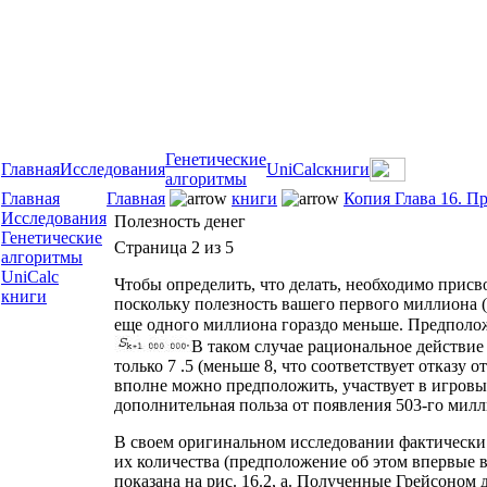
Генетические
Главная
Исследования
UniCalc
книги
алгоритмы
Главная
Главная
книги
Копия Глава 16. П
Исследования
Полезность денег
Генетические
Страница 2 из 5
алгоритмы
UniCalc
Чтобы определить, что делать, необходимо прис
книги
поскольку полезность вашего первого миллиона (
еще одного миллиона гораздо меньше. Предполо
В таком случае рациональное действие 
только 7 .5 (меньше 8, что соответствует отказу 
вполне можно предположить, участвует в игровых
дополнительная польза от появления 503-го милли
В своем оригинальном исследовании фактически
их количества (предположение об этом впервые вы
показана на рис. 16.2, а. Полученные Грейсоном