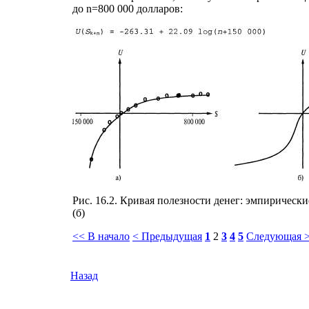
до n=800 000 долларов:
Рис. 16.2. Кривая полезности денег: эмпирическ
(б)
<< В начало
< Предыдущая
1
2
3
4
5
Следующая 
Назад