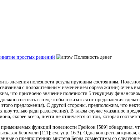
ринятие простых решений
Полезность денег
воить значения полезности результирующим состояниям. Полезн
связанная с положительным изменением образа жизни) очень высок
жим, что присвоено значение полезности 5 текущему финансов
должно состоять в том, чтобы отказаться от предложения сделат
от этого предложения). С другой стороны, предположим, что нект
 шоу только ради развлечения). В таком случае указанное пред
она, скорее всего, почти не отличается от той, которая соответ
 применяемых функций полезности Грейсон [589] обнаружил, чт
сказал Бернулли [111]; см. упр. 16.3). Одна конкретная кривая,
 данные о предпочтениях мистера Берда совместимы со следующе