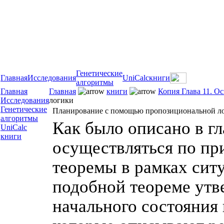
Генетические
Главная
Исследования
UniCalc
книги
алгоритмы
Главная
Главная
книги
Копия Глава 11. О
Исследования
логики
Генетические
Планирование с помощью пропозициональной л
алгоритмы
Как было описано в г
UniCalc
книги
осуществляться по пр
теоремы в рамках сит
подобной теореме утв
начального состояния