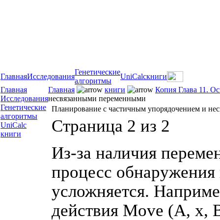
Генетические
Главная
Исследования
UniCalc
книги
алгоритмы
Главная
Главная
книги
Копия Глава 11. О
Исследования
несвязанными переменными
Генетические
Планирование с частичным упорядочением и не
алгоритмы
Страница 2 из 2
UniCalc
книги
Из-за наличия переме
процесс обнаружения 
усложняется. Наприме
действия Move (А, х, 