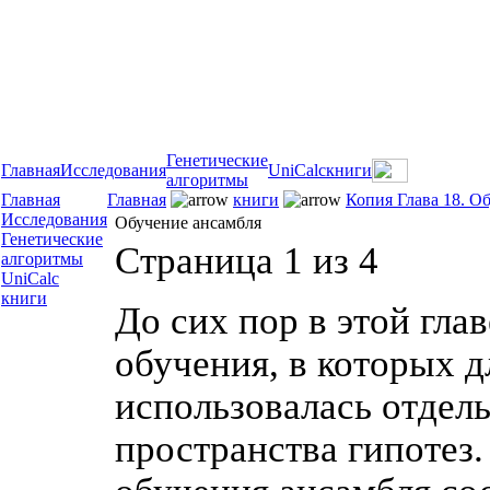
Генетические
Главная
Исследования
UniCalc
книги
алгоритмы
Главная
Главная
книги
Копия Глава 18. О
Исследования
Обучение ансамбля
Генетические
Страница 1 из 4
алгоритмы
UniCalc
книги
До сих пор в этой гла
обучения, в которых 
использовалась отдель
пространства гипотез.