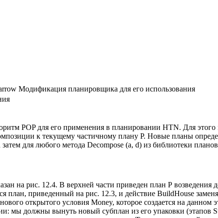
Модификация планировщика для его использования
ния
лгоритм POP для его применения в планировании HTN. Для это
мпозиции к текущему частичному плану Р. Новые планы опреде
а затем для любого метода Decompose (a, d) из библиотеки плано
зан на рис. 12.4. В верхней части приведен план Ρ возведения
тся план, приведенный на рис. 12.3, и действие BuildHouse заме
 нового открытого условия Money, которое создается на данном 
: мы должны вынуть новый субплан из его упаковки (этапов Start