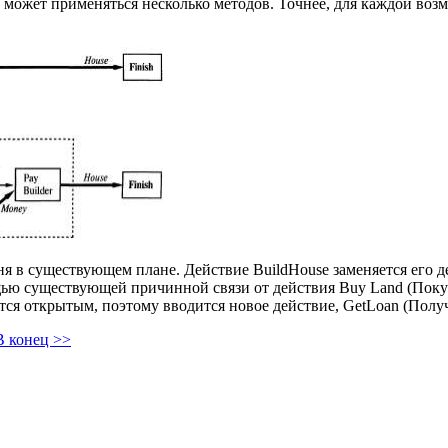
чи может применяться несколько методов. Точнее, для каждой 
я в существующем плане. Действие BuildHouse заменяется его де
ю существующей причинной связи от действия Buy Land (Покупк
ся открытым, поэтому вводится новое действие, GetLoan (Полу
В конец >>