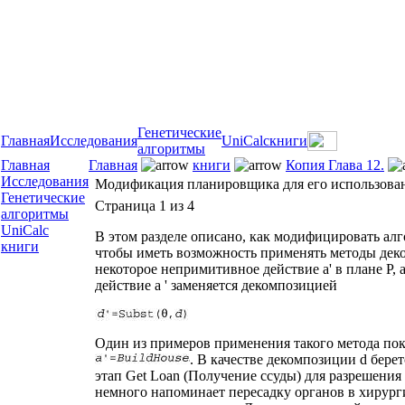
Генетические
Главная
Исследования
UniCalc
книги
алгоритмы
Главная
Главная
книги
Копия Глава 12.
Исследования
Модификация планировщика для его использова
Генетические
Страница 1 из 4
алгоритмы
UniCalc
В этом разделе описано, как модифицировать а
книги
чтобы иметь возможность применять методы деко
некоторое непримитивное действие а' в плане Р, 
действие а ' заменяется декомпозицией
Один из примеров применения такого метода пока
. В качестве декомпозиции d бере
этап Get Loan (Получение ссуды) для разрешения
немного напоминает пересадку органов в хирургии