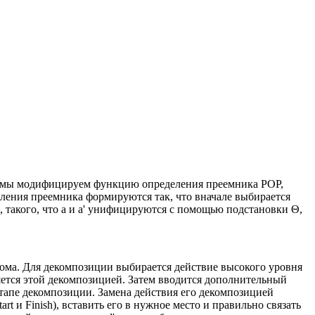
го мы модифицируем функцию определения преемника POP,
ления преемника формируются так, что вначале выбирается
в, такого, что а и а' унифицируются с помощью подстановки Θ,
 дома. Для декомпозиции выбирается действие высокого уровня
няется этой декомпозицией. Затем вводится дополнительный
этапе декомпозиции. Замена действия его декомпозицией
 и Finish), вставить его в нужное место и правильно связать