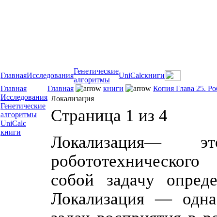
Генетические
Главная
Исследования
UniCalc
книги
алгоритмы
Главная
Главная
книги
Копия Глава 25. Р
Исследования
Локализация
Генетические
Страница 1 из 4
алгоритмы
UniCalc
книги
Локализация— э
робототехнического
собой задачу опреде
Локализация — одна