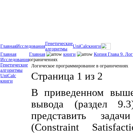
Генетические
Главная
Исследования
UniCalc
книги
алгоритмы
Главная
Главная
книги
Копия Глава 9. Ло
Исследования
ограничениях
Генетические
Логическое программирование в ограничениях
алгоритмы
Страница 1 из 2
UniCalc
книги
В приведенном выше
вывода (раздел 9.
представить задач
(Constraint Satis