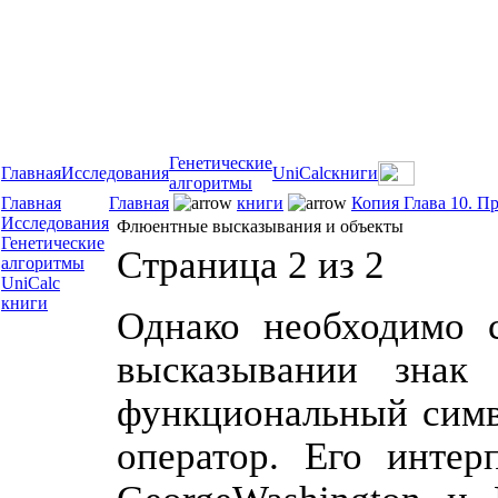
Генетические
Главная
Исследования
UniCalc
книги
алгоритмы
Главная
Главная
книги
Копия Глава 10. П
Исследования
Флюентные высказывания и объекты
Генетические
Страница 2 из 2
алгоритмы
UniCalc
книги
Однако необходимо с
высказывании знак
функциональный симв
оператор. Его интер