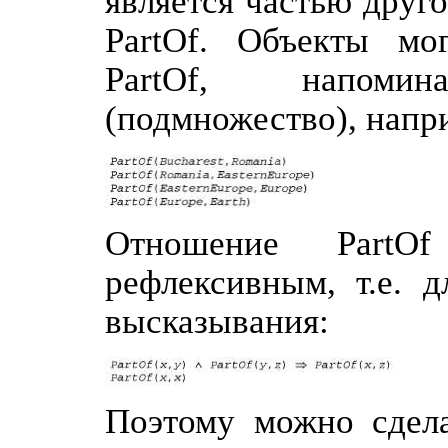
является частью друг
PartOf. Объекты мо
PartOf, напоми
(подмножество), напри
Отношение PartO
рефлексивным, т.е. 
высказывания:
Поэтому можно сделат