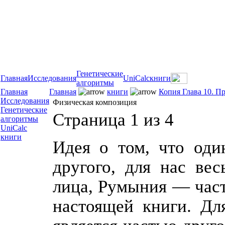
Генетические
Главная
Исследования
UniCalc
книги
алгоритмы
Главная
Главная
книги
Копия Глава 10. П
Исследования
Физическая композиция
Генетические
Страница 1 из 4
алгоритмы
UniCalc
книги
Идея о том, что оди
другого, для нас ве
лица, Румыния — част
настоящей книги. Дл