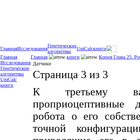
Генетические
Главная
Исследования
UniCalc
книги
алгоритмы
Главная
Главная
книги
Копия Глава 25. Р
Исследования
Датчики
Генетические
Страница 3 из 3
алгоритмы
UniCalc
книги
К третьему ва
проприоцептивные 
робота о его собств
точной конфигураци