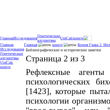
Генетические
Главная
Исследования
UniCalc
книги
алгоритмы
Главная
Главная
книги
Копия Глава 2. Ин
Исследования
Библиографические и исторические заметки
Генетические
Страница 2 из 3
алгоритмы
UniCalc
книги
Рефлексные агенты
психологических бих
[1423], которые пыта
психологии организм