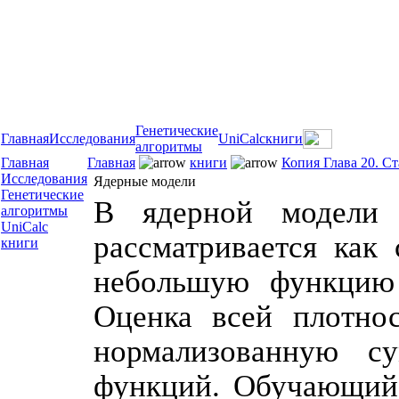
Генетические
Главная
Исследования
UniCalc
книги
алгоритмы
Главная
Главная
книги
Копия Глава 20. С
Исследования
Ядерные модели
Генетические
В ядерной модели 
алгоритмы
UniCalc
рассматривается как
книги
небольшую функцию 
Оценка всей плотнос
нормализованную с
функций. Обучающий 