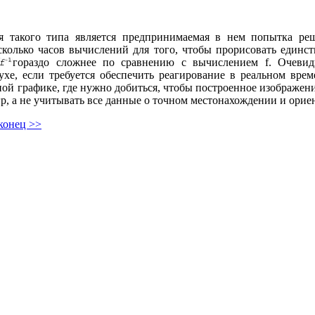
 такого типа является предпринимаемая в нем попытка реш
колько часов вычислений для того, чтобы прорисовать единст
гораздо сложнее по сравнению с вычислением f. Очеви
хе, если требуется обеспечить реагирование в реальном врем
ой графике, где нужно добиться, чтобы построенное изображени
гр, а не учитывать все данные о точном местонахождении и орие
конец >>