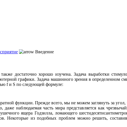
осприятие
Введение
 также достаточно хорошо изучена. Задача выработки стиму
ютерной графики. Задача машинного зрения в определенном см
ю f и S по следующей формуле:
ратной функции. Прежде всего, мы не можем заглянуть за угол,
о, даже наблюдаемая часть мира представляется как чрезвыч
рушечного ящера Годзилла, ломающего шестидесятисантиметро
ов. Некоторые из подобных проблем можно решить, составив 