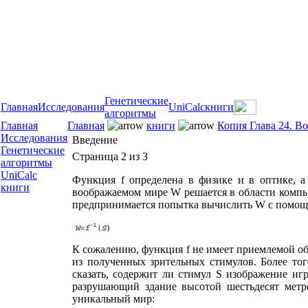
Генетические
Главная
Исследования
UniCalc
книги
алгоритмы
Главная
Главная
книги
Копия Глава 24. В
Исследования
Введение
Генетические
Страница 2 из 3
алгоритмы
UniCalc
Функция f определена в физике и в оптике, а
книги
воображаемом мире W решается в области компь
предпринимается попытка вычислить W с помощь
К сожалению, функция f не имеет приемлемой об
из полученных зрительных стимулов. Более тог
сказать, содержит ли стимул S изображение иг
разрушающий здание высотой шестьдесят метр
уникальный мир: