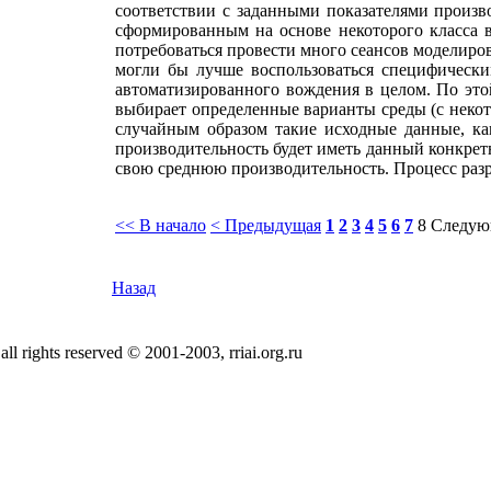
соответствии с заданными показателями произв
сформированным на основе некоторого класса 
потребоваться провести много сеансов моделиров
могли бы лучше воспользоваться специфически
автоматизированного вождения в целом. По этой
выбирает определенные варианты среды (с некот
случайным образом такие исходные данные, ка
производительность будет иметь данный конкрет
свою среднюю производительность. Процесс разр
<< В начало
< Предыдущая
1
2
3
4
5
6
7
8
Следую
Назад
all rights reserved © 2001-2003, rriai.org.ru