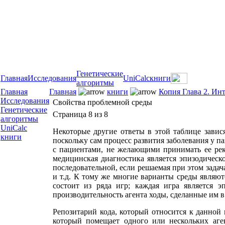
Генетические
Главная
Исследования
UniCalc
книги
алгоритмы
Главная
Главная
книги
Копия Глава 2. Ин
Исследования
Свойства проблемной среды
Генетические
Страница 8 из 8
алгоритмы
UniCalc
Некоторые другие ответы в этой таблице завися
книги
поскольку сам процесс развития заболевания у п
с пациентами, не желающими принимать ее реко
медицинская диагностика является эпизодическо
последовательной, если решаемая при этом зада
и т.д. К тому же многие варианты среды являю
состоит из ряда игр; каждая игра является 
производительность агента ходы, сделанные им в
Репозитарий кода, который относится к данной к
который помещает одного или нескольких аге