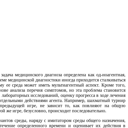
 задача медицинского диагноза определена как од-ноагентная,
стеме медицинской диагностики иногда приходится сталкиваться
у ее среда может иметь мультиагентный аспект. Кроме того,
снове анализа перечня симптомов, но эта проблема становится
 лабораторных исследований, оценку прогресса в ходе лечения
 отдельными действиями агента. Например, шахматный турнир
в предыдущей игре, не зависит то, как повлияют на общую
ой же игре, безусловно, происходит последовательно.
ариантов среды, наряду с имитатором среды общего назначения,
течение определенного времени и оценивает их действия в