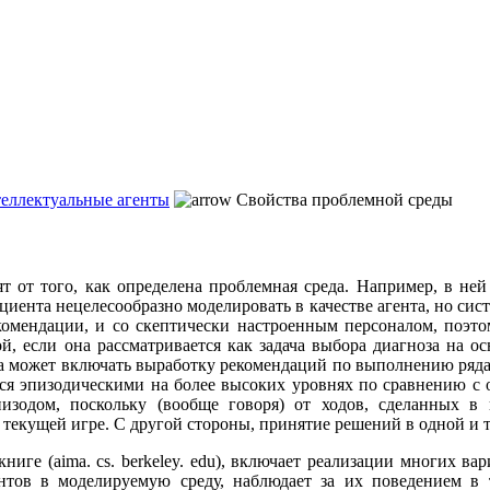
теллектуальные агенты
Свойства проблемной среды
т от того, как определена проблемная среда. Например, в ней
ациента нецелесообразно моделировать в качестве агента, но си
мендации, и со скептически настроенным персоналом, поэтом
й, если она рассматривается как задача выбора диагноза на о
ча может включать выработку рекомендаций по выполнению ряда
тся эпизодическими на более высоких уровнях по сравнению с
эпизодом, поскольку (вообще говоря) от ходов, сделанных 
 текущей игре. С другой стороны, принятие решений в одной и т
ниге (aima. cs. berkeley. edu), включает реализации многих в
нтов в моделируемую среду, наблюдает за их поведением в 