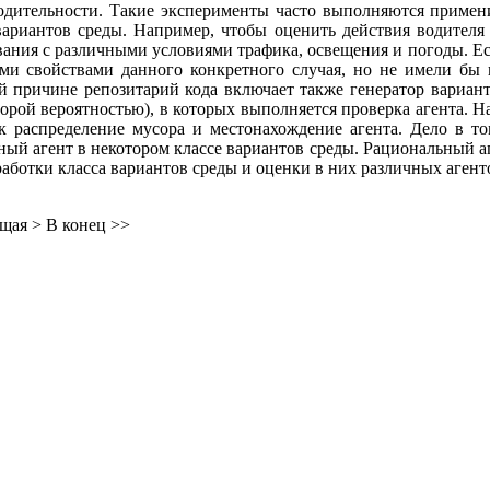
одительности. Такие эксперименты часто выполняются примени
вариантов среды. Например, чтобы оценить действия водител
ания с различными условиями трафика, освещения и погоды. Есл
ми свойствами данного конкретного случая, но не имели бы
 причине репозитарий кода включает также генератор варианто
орой вероятностью), в которых выполняется проверка агента. 
к распределение мусора и местонахождение агента. Дело в т
ный агент в некотором классе вариантов среды. Рациональный а
аботки класса вариантов среды и оценки в них различных агенто
щая >
В конец >>