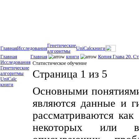
Генетические
Главная
Исследования
UniCalc
книги
алгоритмы
Главная
Главная
книги
Копия Глава 20. С
Исследования
Статистическое обучение
Генетические
Страница 1 из 5
алгоритмы
UniCalc
книги
Основными понятиями 
являются данные и г
рассматриваются как 
некоторых или в