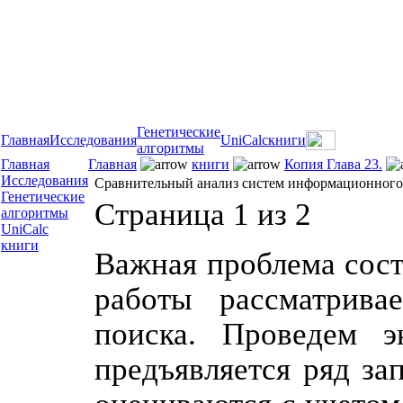
Генетические
Главная
Исследования
UniCalc
книги
алгоритмы
Главная
Главная
книги
Копия Глава 23.
Исследования
Сравнительный анализ систем информационного
Генетические
Страница 1 из 2
алгоритмы
UniCalc
книги
Важная проблема сост
работы рассматрива
поиска. Проведем э
предъявляется ряд за