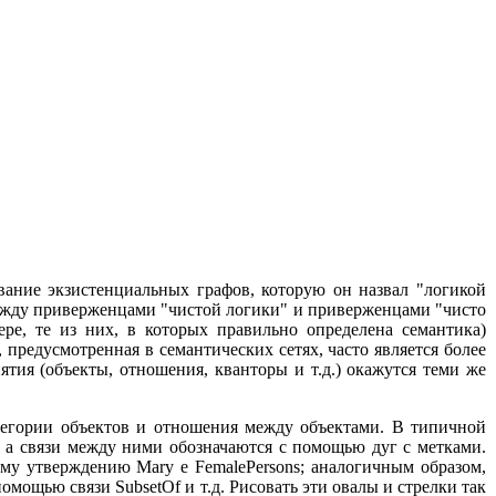
вание экзистенциальных графов, которую он назвал "логикой
между приверженцами "чистой логики" и приверженцами "чисто
ере, те из них, в которых правильно определена семантика)
предусмотренная в семантических сетях, часто является более
ятия (объекты, отношения, кванторы и т.д.) окажутся теми же
атегории объектов и отношения между объектами. В типичной
, а связи между ними обозначаются с помощью дуг с метками.
кому утверждению Mary e FemalePersons; аналогичным образом,
помощью связи SubsetOf и т.д. Рисовать эти овалы и стрелки так