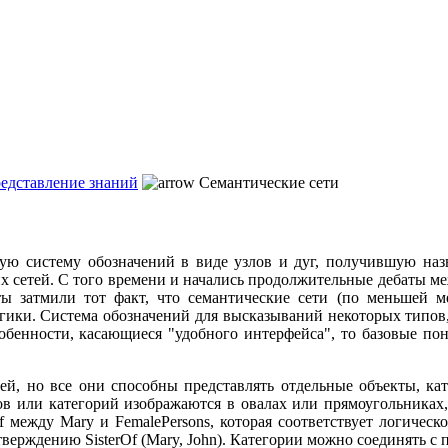
редставление знаний
Семантические сети
ую систему обозначений в виде узлов и дуг, получившую наз
их сетей. С того времени и начались продолжительные дебаты 
ты затмили тот факт, что семантические сети (по меньшей м
гики. Система обозначений для высказываний некоторых типов, 
собенности, касающиеся "удобного интерфейса", то базовые пон
ей, но все они способны представлять отдельные объекты, к
ов или категорий изображаются в овалах или прямоугольниках
f между Маrу и FemalePersons, которая соответствует логичес
утверждению SisterOf (Mary, John). Категории можно соединять с 