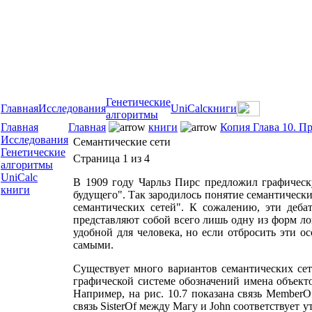
Генетические
Главная
Исследования
UniCalc
книги
алгоритмы
Главная
Главная
книги
Копия Глава 10. П
Исследования
Семантические сети
Генетические
Страница 1 из 4
алгоритмы
UniCalc
В 1909 году Чарльз Пирс предложил графическ
книги
будущего". Так зародилось понятие семантическ
семантических сетей". К сожалению, эти деба
представляют собой всего лишь одну из форм ло
удобной для человека, но если отбросить эти о
самыми.
Существует много вариантов семантических сет
графической системе обозначений имена объект
Например, на рис. 10.7 показана связь MemberO
связь SisterOf между Магу и John соответствует 