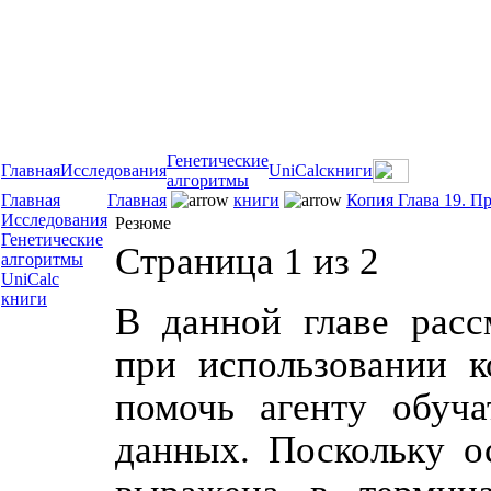
Генетические
Главная
Исследования
UniCalc
книги
алгоритмы
Главная
Главная
книги
Копия Глава 19. П
Исследования
Резюме
Генетические
Страница 1 из 2
алгоритмы
UniCalc
книги
В данной главе расс
при использовании к
помочь агенту обуч
данных. Поскольку о