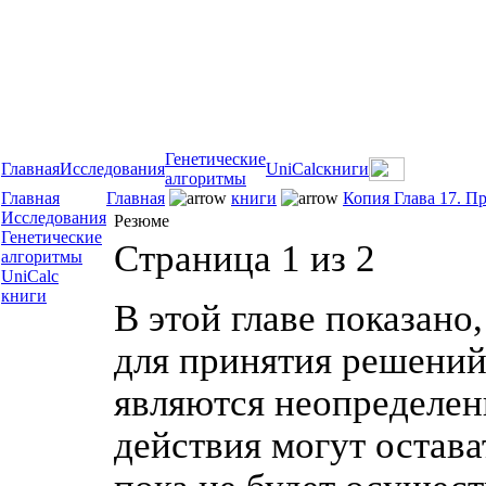
Генетические
Главная
Исследования
UniCalc
книги
алгоритмы
Главная
Главная
книги
Копия Глава 17. 
Исследования
Резюме
Генетические
Страница 1 из 2
алгоритмы
UniCalc
книги
В этой главе показано
для принятия решений
являются неопределен
действия могут остава