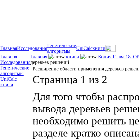
Генетические
Главная
Исследования
UniCalc
книги
алгоритмы
Главная
Главная
книги
Копия Глава 18. О
Исследования
деревьев решений
Генетические
Расширение области применения деревьев реше
алгоритмы
Страница 1 из 2
UniCalc
книги
Для того чтобы распр
вывода деревьев реше
необходимо решить це
разделе кратко описан