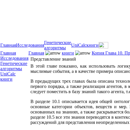
Генетические
Главная
Исследования
UniCalc
книги
алгоритмы
Главная
Главная
книги
Копия Глава 10. П
Исследования
Представление знаний
Генетические
В этой главе показано, как использовать логик
алгоритмы
мыслимые события, а в качестве примера описан
UniCalc
книги
В предыдущих трех главах была описана техноло
первого порядка, а также реализация агентов, 
следует поместить в базу знаний такого агента, т.
В разделе 10.1 описывается идея общей онтологи
основные категории объектов, веществ и мер. 
основанных на знаниях, а также раскрывается бо
разделе 10.5 все эти знания переводятся в конте
рассуждений для представления неопределенных