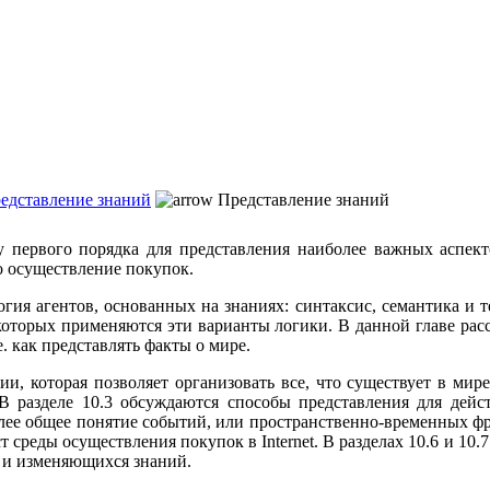
редставление знаний
Представление знаний
у первого порядка для представления наиболее важных аспекто
о осуществление покупок.
гия агентов, основанных на знаниях: синтаксис, семантика и 
в которых применяются эти варианты логики. В данной главе ра
е. как представлять факты о мире.
и, которая позволяет организовать все, что существует в мире
В разделе 10.3 обсуждаются способы представления для дейс
лее общее понятие событий, или пространственно-временных фра
кст среды осуществления покупок в Internet. В разделах 10.6 и
 и изменяющихся знаний.