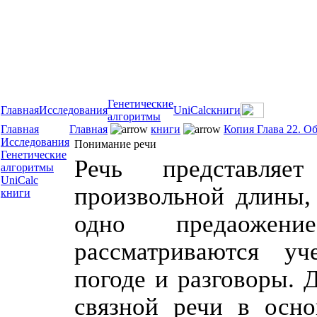
Генетические
Главная
Исследования
UniCalc
книги
алгоритмы
Главная
Главная
книги
Копия Глава 22. О
Исследования
Понимание речи
Генетические
Речь представляе
алгоритмы
UniCalc
произвольной длины
книги
одно предаожен
рассматриваются у
погоде и разговоры. 
связной речи в осно