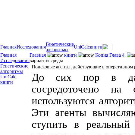
Генетические
Главная
Исследования
UniCalc
книги
алгоритмы
Главная
Главная
книги
Копия Глава 4.
Исследования
варианты среды
Генетические
Поисковые агенты, действующие в оперативном 
алгоритмы
До сих пор в да
UniCalc
книги
сосредоточено на 
используются алгори
Эти агенты вычисля
ступить в реальный 