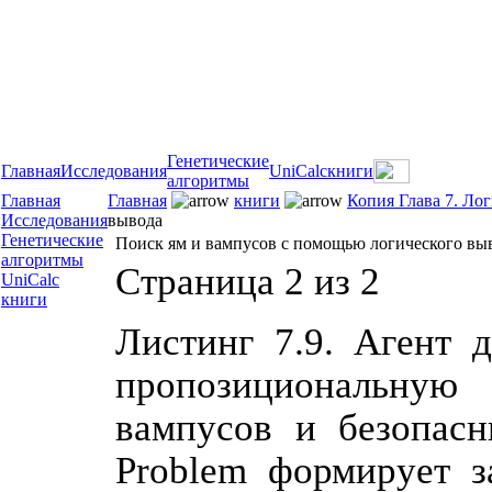
Генетические
Главная
Исследования
UniCalc
книги
алгоритмы
Главная
Главная
книги
Копия Глава 7. Ло
Исследования
вывода
Генетические
Поиск ям и вампусов с помощью логического вы
алгоритмы
Страница 2 из 2
UniCalc
книги
Листинг 7.9. Агент 
пропозициональную
вампусов и безопасн
Problem формирует з