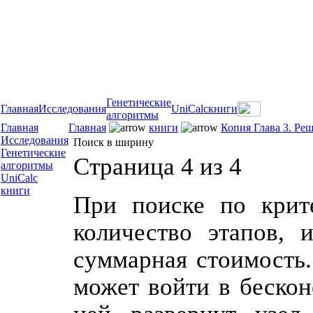
Генетические
Главная
Исследования
UniCalc
книги
алгоритмы
Главная
Главная
книги
Копия Глава 3. Ре
Исследования
Поиск в ширину
Генетические
Страница 4 из 4
алгоритмы
UniCalc
книги
При поиске по крит
количество этапов, 
суммарная стоимость.
может войти в бескон