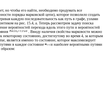
т, но чтобы его найти, необходимо продумать все
нности порядка марковской цепи), которое позволило создать
ривая каждую последовательность как путь в графе, узлами
нтиком на рис. 15.4, а. Теперь рассмотрим задачу поиска
ение вероятностей перехода вдоль этого пути и вероятностей
тояния
. Ввиду наличия свойства марковости можно
 к некоторому состоянию, достигнутому во время 4, за которым
true, является именно то состояние, которое максимизирует
путями в каждое состояние
и наиболее вероятными путями
 образом: