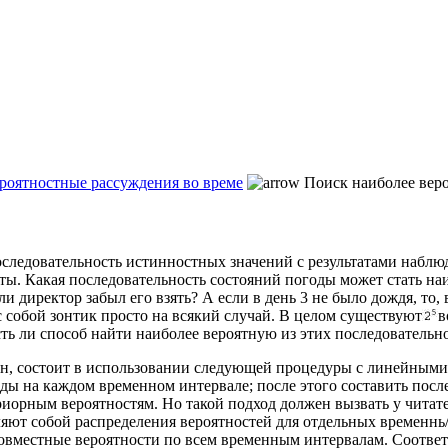
ероятностные рассуждения во време
Поиск наиболее веро
] — последовательность истинностных значений с результатами на
оты. Какая последовательность состояний погоды может стать на
ли директор забыл его взять? А если в день 3 не было дождя, то
с собой зонтик просто на всякий случай. В целом существуют
в
ть ли способ найти наиболее вероятную из этих последовательно
ан, состоит в использовании следующей процедуры с линейными
ы на каждом временном интервале; после этого составить после
риорным вероятностям. Но такой подход должен вызвать у читат
ют собой распределения вероятностей для отдельных временнь/х
совместные вероятности по всем временным интервалам. Соответ