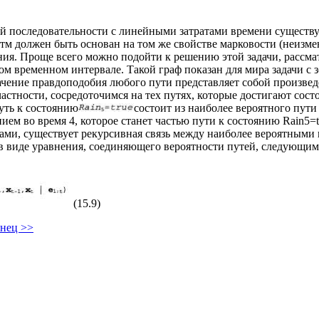
й последовательности с линейными затратами времени существуе
тм должен быть основан на том же свойстве марковости (неизме
я. Проще всего можно подойти к решению этой задачи, рассмат
 временном интервале. Такой граф показан для мира задачи с зо
значение правдоподобия любого пути представляет собой произвед
астности, сосредоточимся на тех путях, которые достигают сос
уть к состоянию
состоит из наиболее вероятного пути
янием во время 4, которое станет частью пути к состоянию Rain5=
ами, существует рекурсивная связь между наиболее вероятными 
ь в виде уравнения, соединяющего вероятности путей, следующим
(15.9)
онец >>