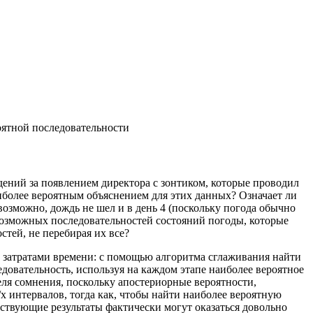
ятной последовательности
блюдений за появлением директора с зонтиком, которые проводил
иболее вероятным объяснением для этих данных? Означает ли
, возможно, дождь не шел и в день 4 (поскольку погода обычно
озможных последовательностей состояний погоды, которые
стей, не перебирая их все?
 затратами времени: с помощью алгоритма сглаживания найти
довательность, используя на каждом этапе наиболее вероятное
еля сомнения, поскольку апостериорные вероятности,
 интервалов, тогда как, чтобы найти наиболее вероятную
ствующие результаты фактически могут оказаться довольно