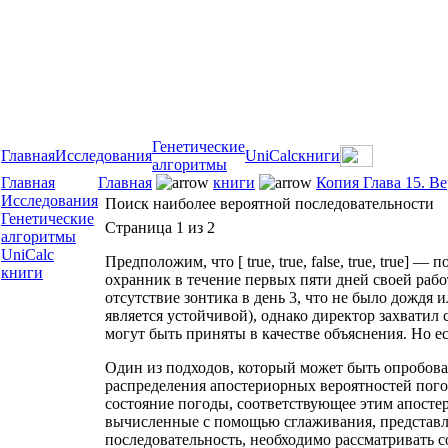
Генетические
Главная
Исследования
UniCalc
книги
алгоритмы
Главная
Главная
книги
Копия Глава 15. В
Исследования
Поиск наиболее вероятной последовательности
Генетические
Страница 1 из 2
алгоритмы
UniCalc
Предположим, что [ true, true, false, true, true
книги
охранник в течение первых пяти дней своей раб
отсутствие зонтика в день 3, что не было дождя и
является устойчивой), однако директор захватил 
могут быть приняты в качестве объяснения. Но ес
Один из подходов, который может быть опробов
распределения апостериорных вероятностей погод
состояние погоды, соответствующее этим апосте
вычисленные с помощью сглаживания, представля
последовательность, необходимо рассматривать 