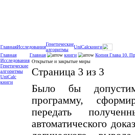
Генетические
Главная
Исследования
UniCalc
книги
алгоритмы
Главная
Главная
книги
Копия Глава 10. П
Исследования
Открытые и закрытые миры
Генетические
Страница 3 из 3
алгоритмы
UniCalc
книги
Было бы допусти
программу, сформи
передать получен
автоматического дока