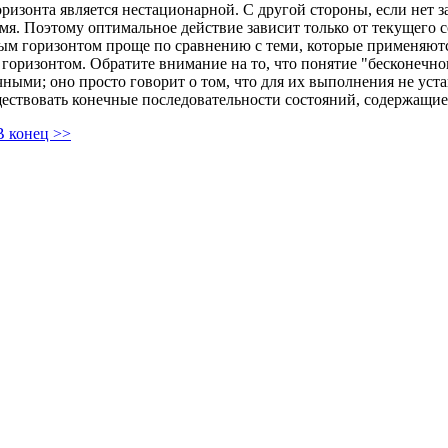
ризонта является нестационарной. С другой стороны, если нет за
емя. Поэтому оптимальное действие зависит только от текущего 
ным горизонтом проще по сравнению с теми, которые применяются
оризонтом. Обратите внимание на то, что понятие "бесконечного
чными; оно просто говорит о том, что для их выполнения не ус
ествовать конечные последовательности состояний, содержащие
В конец >>