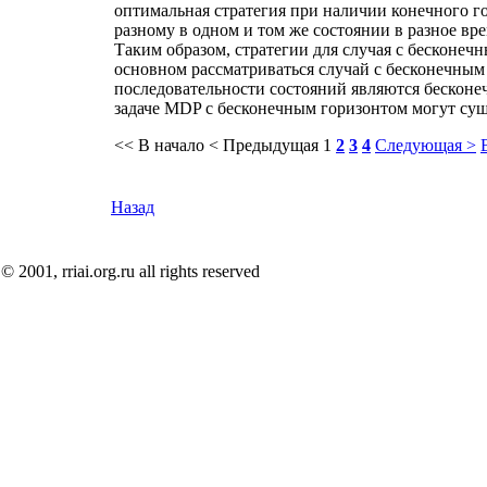
оптимальная стратегия при наличии конечного го
разному в одном и том же состоянии в разное вр
Таким образом, стратегии для случая с бесконеч
основном рассматриваться случай с бесконечным г
последовательности состояний являются бесконе
задаче MDP с бесконечным горизонтом могут сущ
<< В начало
< Предыдущая
1
2
3
4
Следующая >
Назад
© 2001, rriai.org.ru all rights reserved