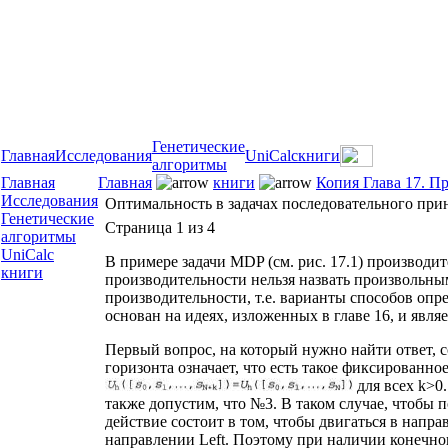
Генетические
Главная
Исследования
UniCalc
книги
алгоритмы
Главная
Главная
книги
Копия Глава 17. 
Исследования
Оптимальность в задачах последовательного при
Генетические
Страница 1 из 4
алгоритмы
UniCalc
В примере задачи MDP (см. рис. 17.1) производи
книги
производительности нельзя назвать произвольны
производительности, т.е. варианты способов опр
основан на идеях, изложенных в главе 16, и явл
Первый вопрос, на который нужно найти ответ, 
горизонта означает, что есть такое фиксированное
для всех k>0.
также допустим, что №3. В таком случае, чтобы 
действие состоит в том, чтобы двигаться в напр
направлении Left. Поэтому при наличии конечно