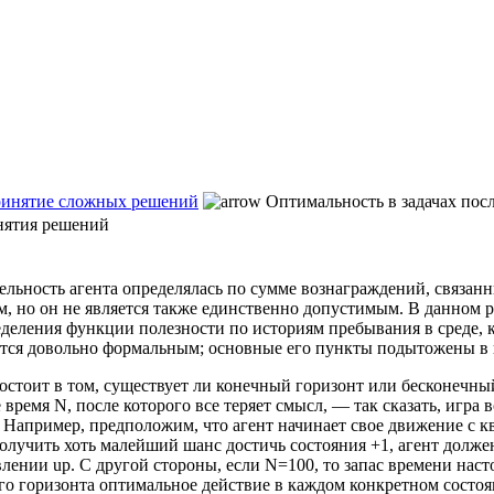
Принятие сложных решений
Оптимальность в задачах пос
нятия решений
тельность агента определялась по сумме вознаграждений, связа
м, но он не является также единственно допустимым. В данном 
еделения функции полезности по историям пребывания в среде, 
яется довольно формальным; основные его пункты подытожены в 
состоит в том, существует ли конечный горизонт или бесконечн
 время N, после которого все теряет смысл, — так сказать, игра 
 Например, предположим, что агент начинает свое движение с квад
получить хоть малейший шанс достичь состояния +1, агент долже
авлении up. С другой стороны, если N=100, то запас времени нас
го горизонта оптимальное действие в каждом конкретном состоя