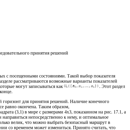
ледовательного принятия решений
нных с посещенными состояниями. Такой выбор показателя
разделе рассматриваются возможные варианты показателей
которые могут записываться как
. Этот раздел
конце.
ый горизонт для принятия решений. Наличие конечного
все равно окончена. Таким образом,
рата (3,1) в мире с размерами 4x3, показанном на рис. 17.1, а
н направиться непосредственно к нему, и оптимальное
только велик, что можно выбрать безопасный маршрут в
нии со временем может измениться. Принято считать, что