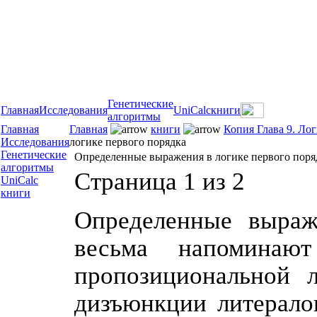
Генетические
Главная
Исследования
UniCalc
книги
алгоритмы
Главная
Главная
книги
Копия Глава 9. Ло
Исследования
логике первого порядка
Генетические
Определенные выражения в логике первого поря
алгоритмы
Страница 1 из 2
UniCalc
книги
Определенные выраж
весьма напоминаю
пропозициональной л
дизъюнкции литерало